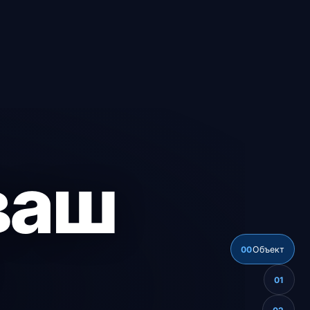
ваш
00
Объект
01