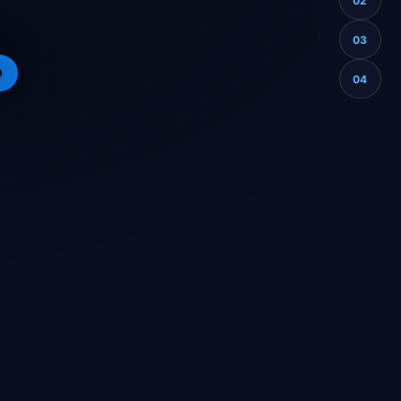
02
ь
03
04