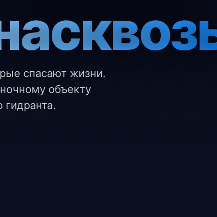
насквоз
орые спасают жизни.
 ночному объекту
о гидранта.