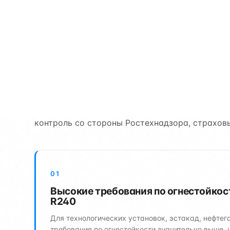
7 задач промышле
Промышленные объекты — это всегда жёсткие 
в особых условиях (агрессивные среды, техно
контроль со стороны Ростехнадзора, страхов
01
Высокие требования по огнестойкост
R240
Для технологических установок, эстакад, нефтег
требования по огнестойкости значительно выше,