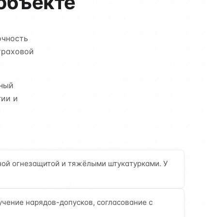
объекте
очность
траховой
тный
гии и
ной огнезащитой и тяжёлыми штукатурками. У
чение нарядов-допусков, согласование с