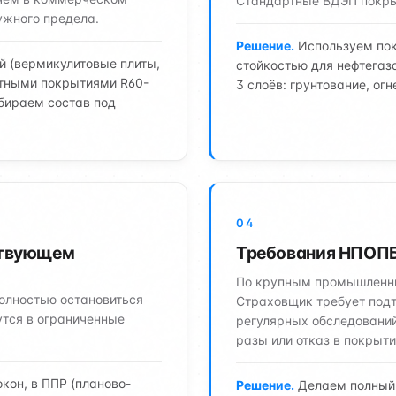
Стандартные ВДЭП покрыт
ужного предела.
Решение.
Используем пок
й (вермикулитовые плиты,
стойкостью для нефтегаз
итными покрытиями R60-
3 слоёв: грунтование, ог
бираем состав под
04
ствующем
Требования НПОПБ
По крупным промышленны
олностью остановиться
Страховщик требует подт
утся в ограниченные
регулярных обследований
разы или отказ в покрыти
кон, в ППР (планово-
Решение.
Делаем полный 