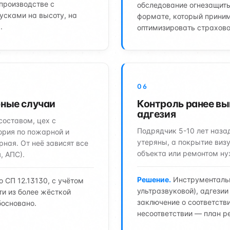
производстве с
обследование огнезащит
усками на высоту, на
формате, который прини
.
оптимизировать страхово
06
ные случаи
Контроль ранее в
адгезия
оставом, цех с
Подрядчик 5-10 лет наза
ория по пожарной и
утеряны, а покрытие виз
рная. От неё зависят все
объекта или ремонтом ну
, АПС).
Решение.
Инструментальн
 СП 12.13130, с учётом
ультразвуковой), адгезии
ти из более жёсткой
заключение о соответств
босновано.
несоответствии — план р