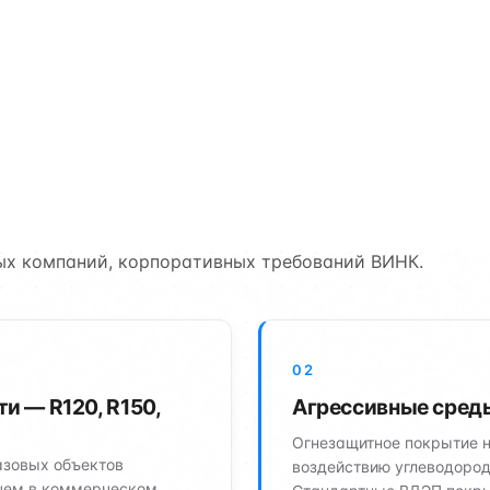
нного объекта — и на
требования по огнестойкости (R120 и выше), работа
логические окна, действующее производство) и
ых компаний, корпоративных требований ВИНК.
02
и — R120, R150,
Агрессивные среды
Огнезащитное покрытие 
азовых объектов
воздействию углеводород
 чем в коммерческом