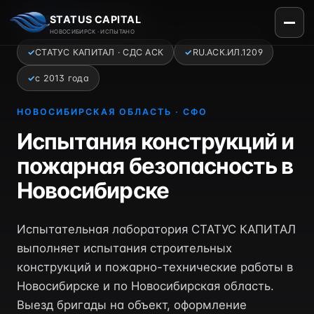
Главная
›
Регионы
›
Новосибирск
STATUS CAPITAL
НОВОСИБИРСК · ИСПЫТАНО
✓
СТАТУС КАПИТАЛ · СДС АСК
✓
RU.АСК.ИЛ.1209
✓
с 2013 года
НОВОСИБИРСКАЯ ОБЛАСТЬ · СФО
Испытания конструкций и
пожарная безопасность в
Новосибирске
Испытательная лаборатория СТАТУС КАПИТАЛ
выполняет испытания строительных
конструкций и пожарно-технические работы в
Новосибирске и по Новосибирская область.
Выезд бригады на объект, оформление