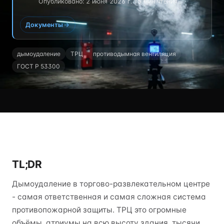
Опубликовано: 2 июня 2026 г.
·
15 мин чтения
Документы
дымоудаление
ТРЦ
противодымная вентиляция
ГОСТ Р 53300
TL;DR
Дымоудаление в торгово-развлекательном центре
- самая ответственная и самая сложная система
противопожарной защиты. ТРЦ это огромные
объёмы, атриумы на всю высоту здания, тысячи