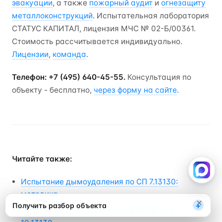
эвакуации
, а также
пожарный аудит
и
огнезащиту
металлоконструкций
. Испытательная лаборатория
СТАТУС КАПИТАЛ, лицензия МЧС № 02-Б/00361.
Стоимость рассчитывается индивидуально.
Лицензии
,
команда
.
Телефон: +7 (495) 640-45-55.
Консультация по
объекту - бесплатно,
через форму на сайте
.
Разбор каждый понедельник
Читайте также:
Один разбор в неделю: изменения нормативов
МЧС, типичные ошибки, кейсы. Одна кнопка
«Отписаться» — в любой момент.
Испытание дымоудаления по СП 7.13130:
методика
Подписаться на разборы
Не сейчас
×
+
Получить разбор объекта
Испытание пожарных кранов (ВПВ) по СП