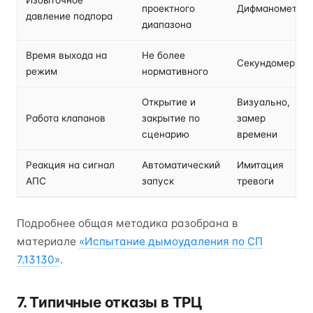
Избыточное
проектного
Дифманометр
давление подпора
диапазона
Время выхода на
Не более
Секундомер
режим
нормативного
Открытие и
Визуально,
Работа клапанов
закрытие по
замер
сценарию
времени
Реакция на сигнал
Автоматический
Имитация
АПС
запуск
тревоги
Подробнее общая методика разобрана в
материале
«Испытание дымоудаления по СП
7.13130»
.
7. Типичные отказы в ТРЦ