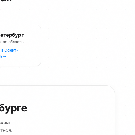
етербург
кая область
 в Санкт-
е →
бурге
очнит
тная.