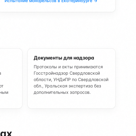
Испытание монорельсов в Екатеринбурге →
Документы для надзора
Протоколы и акты принимаются
в
Госстройнадзор Свердловской
области, УНДиПР по Свердловской
ют
обл., Уральская экспертиза без
ьным
дополнительных запросов.
дах