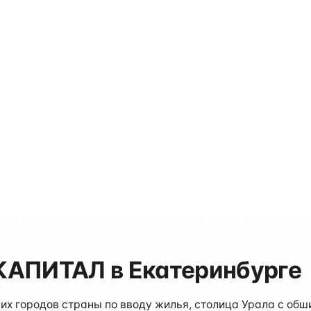
вил СП
кой области, УНДиПР по
КАПИТАЛ в Екатеринбурге
их городов страны по вводу жилья, столица Урала с об