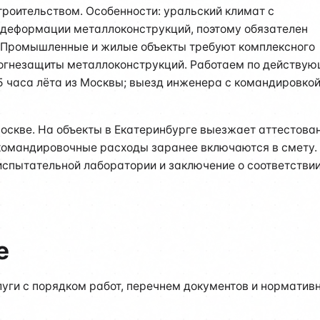
оительством. Особенности: уральский климат с
 деформации металлоконструкций, поэтому обязателен
. Промышленные и жилые объекты требуют комплексного
 огнезащиты металлоконструкций. Работаем по действу
,5 часа лёта из Москвы; выезд инженера с командировкой
Москве. На объекты в Екатеринбурге выезжает аттестова
командировочные расходы заранее включаются в смету.
 испытательной лаборатории и заключение о соответстви
е
луги с порядком работ, перечнем документов и норматив