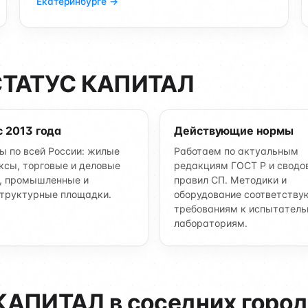
Екатеринбурге →
 СТАТУС КАПИТАЛ
с 2013 года
Действующие нормы
ы по всей России: жилые
Работаем по актуальным
ксы, торговые и деловые
редакциям ГОСТ Р и сводо
, промышленные и
правил СП. Методики и
труктурные площадки.
оборудование соответству
требованиям к испытател
лабораториям.
КАПИТАЛ в соседних горо