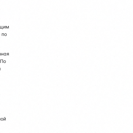
ющим
 по
нная
 По
и
ной