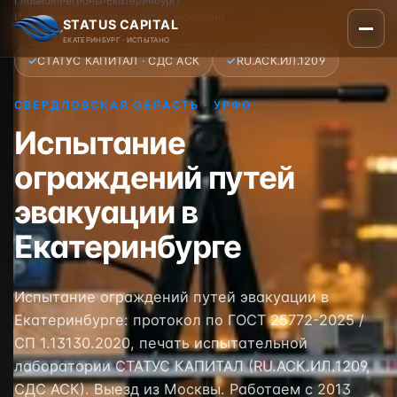
Главная
›
Регионы
›
Екатеринбург
›
Испытание ограждений путей эвакуации
STATUS CAPITAL
ЕКАТЕРИНБУРГ · ИСПЫТАНО
✓
СТАТУС КАПИТАЛ · СДС АСК
✓
RU.АСК.ИЛ.1209
СВЕРДЛОВСКАЯ ОБЛАСТЬ · УРФО
Испытание
ограждений путей
эвакуации в
Екатеринбурге
Испытание ограждений путей эвакуации в
Екатеринбурге: протокол по ГОСТ 25772-2025 /
СП 1.13130.2020, печать испытательной
лаборатории СТАТУС КАПИТАЛ (RU.АСК.ИЛ.1209,
СДС АСК). Выезд из Москвы. Работаем с 2013