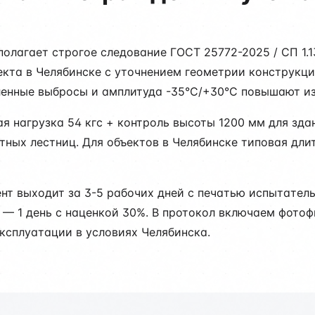
олагает строгое следование ГОСТ 25772-2025 / СП 1.1
кта в Челябинске с уточнением геометрии конструкций
енные выбросы и амплитуда -35°C/+30°C повышают из
я нагрузка 54 кгс + контроль высоты 1200 мм для здан
тных лестниц. Для объектов в Челябинске типовая дли
ент выходит за 3-5 рабочих дней с печатью испытате
е — 1 день с наценкой 30%. В протокол включаем фото
ксплуатации в условиях Челябинска.