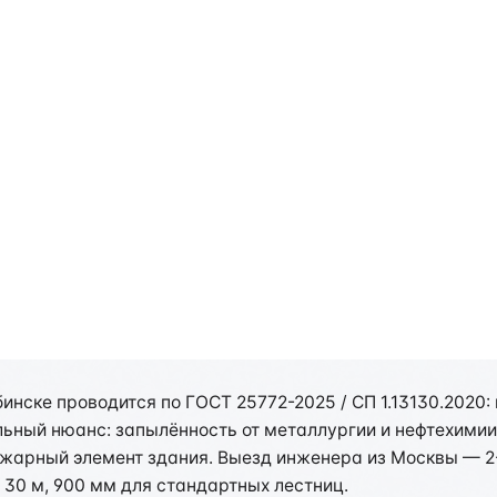
 путей эвакуации в Челяб
нске проводится по ГОСТ 25772-2025 / СП 1.13130.2020: 
льный нюанс: запылённость от металлургии и нефтехими
арный элемент здания. Выезд инженера из Москвы — 2-
 30 м, 900 мм для стандартных лестниц.