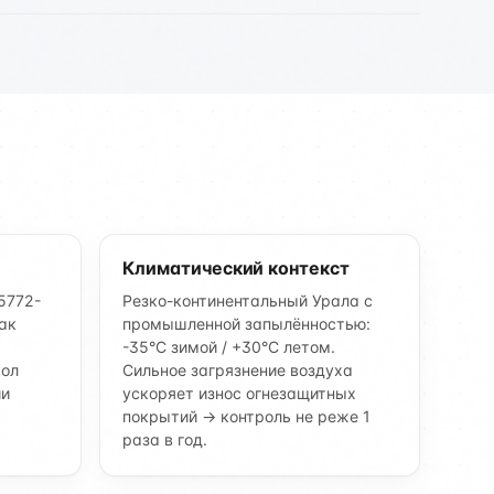
Климатический контекст
5772-
Резко-континентальный Урала с
ак
промышленной запылённостью:
-35°C зимой / +30°C летом.
кол
Сильное загрязнение воздуха
ии
ускоряет износ огнезащитных
покрытий → контроль не реже 1
раза в год.