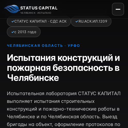
Главная
›
Регионы
›
Челябинск
STATUS CAPITAL
ЧЕЛЯБИНСК · ИСПЫТАНО
✓
СТАТУС КАПИТАЛ · СДС АСК
✓
RU.АСК.ИЛ.1209
✓
с 2013 года
ЧЕЛЯБИНСКАЯ ОБЛАСТЬ · УРФО
Испытания конструкций и
пожарная безопасность в
Челябинске
Испытательная лаборатория СТАТУС КАПИТАЛ
выполняет испытания строительных
конструкций и пожарно-технические работы в
Челябинске и по Челябинская область. Выезд
бригады на объект, оформление протоколов по