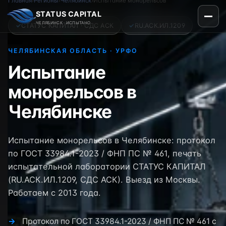
Главная
›
Регионы
›
Челябинск
›
Испытание монорельсов
STATUS CAPITAL
ЧЕЛЯБИНСК · ИСПЫТАНО
✓
СТАТУС КАПИТАЛ · СДС АСК
✓
RU.АСК.ИЛ.1209
ЧЕЛЯБИНСКАЯ ОБЛАСТЬ · УРФО
Испытание
монорельсов в
Челябинске
Испытание монорельсов в Челябинске: протокол
по ГОСТ 33984.1-2023 / ФНП ПС № 461, печать
испытательной лаборатории СТАТУС КАПИТАЛ
(RU.АСК.ИЛ.1209, СДС АСК). Выезд из Москвы.
Работаем с 2013 года.
Протокол по ГОСТ 33984.1-2023 / ФНП ПС № 461 с