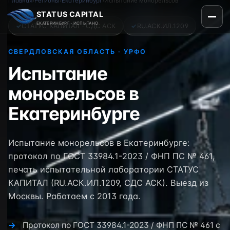
Главная
›
Регионы
›
Екатеринбург
›
Испытание монорельсов
STATUS CAPITAL
ЕКАТЕРИНБУРГ · ИСПЫТАНО
✓
СТАТУС КАПИТАЛ · СДС АСК
✓
RU.АСК.ИЛ.1209
СВЕРДЛОВСКАЯ ОБЛАСТЬ · УРФО
Испытание
монорельсов в
Екатеринбурге
Испытание монорельсов в Екатеринбурге:
протокол по ГОСТ 33984.1-2023 / ФНП ПС № 461,
печать испытательной лаборатории СТАТУС
КАПИТАЛ (RU.АСК.ИЛ.1209, СДС АСК). Выезд из
Москвы. Работаем с 2013 года.
Протокол по ГОСТ 33984.1-2023 / ФНП ПС № 461 с