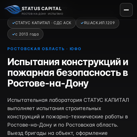
Главная
›
Регионы
›
Ростов-на-Дону
STATUS CAPITAL
РОСТОВ-НА-ДОНУ · ИСПЫТАНО
✓
СТАТУС КАПИТАЛ · СДС АСК
✓
RU.АСК.ИЛ.1209
✓
с 2013 года
РОСТОВСКАЯ ОБЛАСТЬ · ЮФО
Испытания конструкций и
пожарная безопасность в
Ростове-на-Дону
Испытательная лаборатория СТАТУС КАПИТАЛ
выполняет испытания строительных
конструкций и пожарно-технические работы в
Ростове-на-Дону и по Ростовская область.
Выезд бригады на объект, оформление