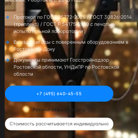
Протокол по ГОСТ 25772-2025 / ГОСТ 30826-2014
(триплекс) / ГОСТ Р 54175-2010 с печатью
испытательной лаборатории
Выезд бригады с поверенным оборудованием в
Ростове-на-Дону
Документы принимают Госстройнадзор
Ростовской области, УНДиПР по Ростовской
области
+7 (495) 640-45-55
Рассчитать стоимость
Стоимость рассчитывается индивидуально