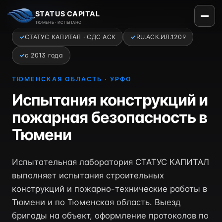
Главная
›
Регионы
›
Тюмень
STATUS CAPITAL
ТЮМЕНЬ · ИСПЫТАНО
✓
СТАТУС КАПИТАЛ · СДС АСК
✓
RU.АСК.ИЛ.1209
✓
с 2013 года
ТЮМЕНСКАЯ ОБЛАСТЬ · УРФО
Испытания конструкций и
пожарная безопасность в
Тюмени
Испытательная лаборатория СТАТУС КАПИТАЛ
выполняет испытания строительных
конструкций и пожарно-технические работы в
Тюмени и по Тюменская область. Выезд
бригады на объект, оформление протоколов по