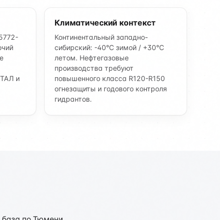
Климатический контекст
5772-
Континентальный западно-
очий
сибирский: -40°C зимой / +30°C
е
летом. Нефтегазовые
производства требуют
ТАЛ и
повышенного класса R120-R150
огнезащиты и годового контроля
гидрантов.
 база по Тюмени.