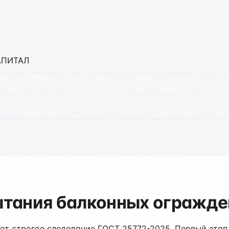
КАПИТАЛ
ытания балконных огражде
ет строгое следование ГОСТ 25772-2025. Первый этап