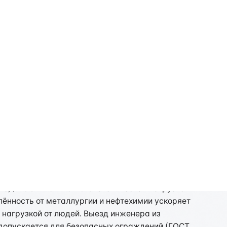
ецифика региона
с) / ГОСТ Р 54175-2010: статическая нагрузка
лённость от металлургии и нефтехимии ускоряет
 нагрузкой от людей. Выезд инженера из
 допускается для безопасных ограждений (ГОСТ