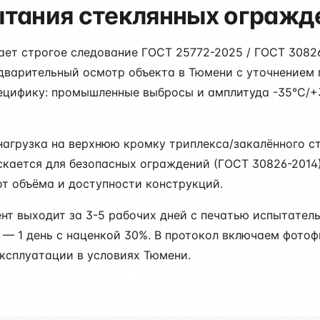
тания стеклянных огражд
ет строгое следование ГОСТ 25772-2025 / ГОСТ 30826-
дварительный осмотр объекта в Тюмени с уточнением 
пецифику: промышленные выбросы и амплитуда -35°C/
агрузка на верхнюю кромку триплекса/закалённого ст
скается для безопасных ограждений (ГОСТ 30826-2014)
от объёма и доступности конструкций.
ент выходит за 3-5 рабочих дней с печатью испытате
е — 1 день с наценкой 30%. В протокол включаем фото
ксплуатации в условиях Тюмени.