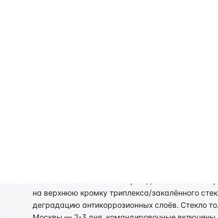
+7 (495) 640-45-55
Рассчитать стоимос
Стоимость рассчитывается индивидуально
Испытание стеклянных
Испытание стеклянных ограждений в Тюмени про
на верхнюю кромку триплекса/закалённого стек
деградацию антикоррозионных слоёв. Стекло тол
Москвы — 2-3 дня, командировочные включены в