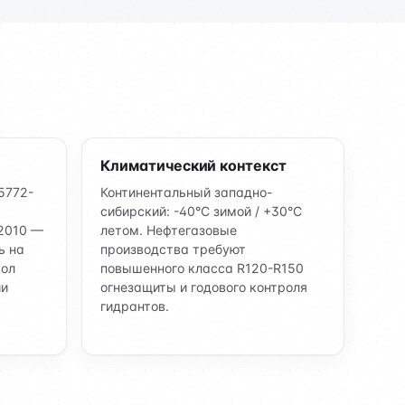
Климатический контекст
5772-
Континентальный западно-
сибирский: -40°C зимой / +30°C
-2010 —
летом. Нефтегазовые
ь на
производства требуют
кол
повышенного класса R120-R150
ии
огнезащиты и годового контроля
гидрантов.