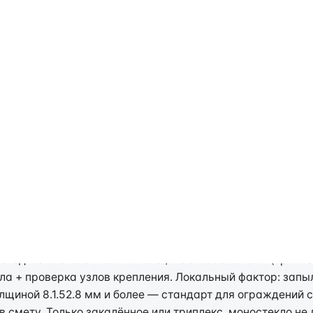
ть
 ограждений в Тюмени: сп
водится по ГОСТ 25772-2025 / ГОСТ 30826-2014 (триплек
ла + проверка узлов крепления. Локальный фактор: запы
щиной 8.1.52.8 мм и более — стандарт для ограждений с
 смету. Только закалённое или триплекс, моностекло не