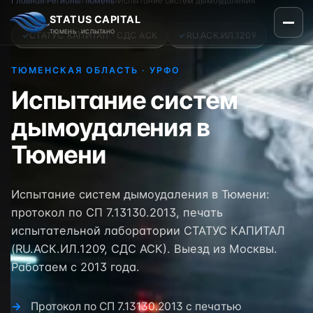
Главная
›
Регионы
›
Тюмень
›
Испытание систем дымоудаления
STATUS CAPITAL
ТЮМЕНЬ · ИСПЫТАНО
✓
СТАТУС КАПИТАЛ · СДС АСК
✓
RU.АСК.ИЛ.1209
ТЮМЕНСКАЯ ОБЛАСТЬ · УРФО
Испытание систем
дымоудаления в
Тюмени
Испытание систем дымоудаления в Тюмени:
протокол по СП 7.13130.2013, печать
испытательной лаборатории СТАТУС КАПИТАЛ
(RU.АСК.ИЛ.1209, СДС АСК). Выезд из Москвы.
Работаем с 2013 года.
Протокол по СП 7.13130.2013 с печатью