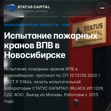
Главная
›
Регионы
›
Новосибирск
›
Испытание пожарных кранов ВПВ
STATUS CAPITAL
НОВОСИБИРСК · ИСПЫТАНО
✓
СТАТУС КАПИТАЛ · СДС АСК
✓
RU.АСК.ИЛ.1209
НОВОСИБИРСКАЯ ОБЛАСТЬ · СФО
Испытание пожарных
кранов ВПВ в
Новосибирске
Испытание пожарных кранов ВПВ в
Новосибирске: протокол по СП 10.13130.2020 /
ГОСТ Р 51844, печать испытательной
лаборатории СТАТУС КАПИТАЛ (RU.АСК.ИЛ.1209,
СДС АСК). Выезд из Москвы. Работаем с 2013
года.