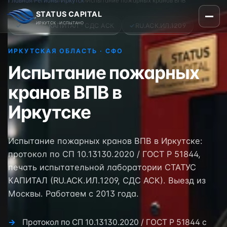
Главная
›
Регионы
›
Иркутск
›
Испытание пожарных кранов ВПВ
STATUS CAPITAL
ИРКУТСК · ИСПЫТАНО
✓
СТАТУС КАПИТАЛ · СДС АСК
✓
RU.АСК.ИЛ.1209
ИРКУТСКАЯ ОБЛАСТЬ · СФО
Испытание пожарных
кранов ВПВ в
Иркутске
Испытание пожарных кранов ВПВ в Иркутске:
протокол по СП 10.13130.2020 / ГОСТ Р 51844,
печать испытательной лаборатории СТАТУС
КАПИТАЛ (RU.АСК.ИЛ.1209, СДС АСК). Выезд из
Москвы. Работаем с 2013 года.
Протокол по СП 10.13130.2020 / ГОСТ Р 51844 с