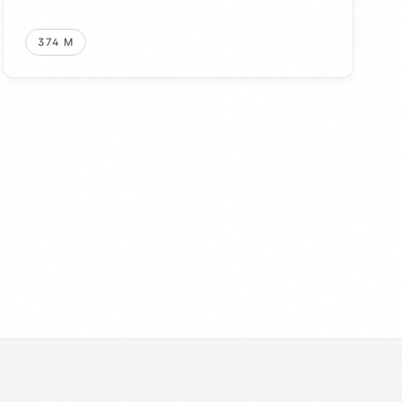
374 М