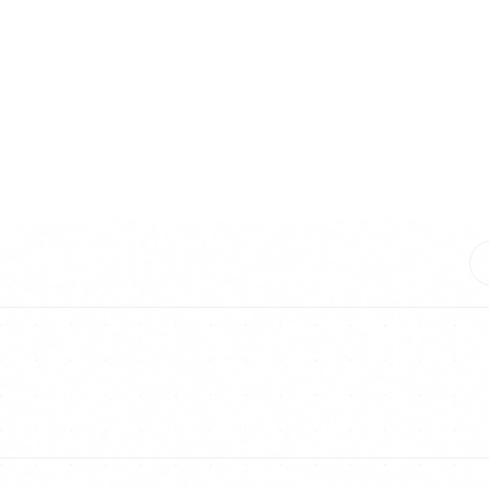
ок ЛГ-4 и ЛБ-7, по ГОСТ Р
РЕЗУ
еометрии, сварных швов,
грузочные испытания
формлен протокол испытаний
ю.
 анкерных устройств