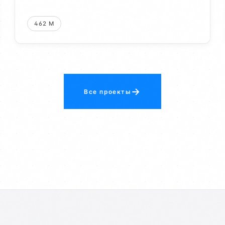
462 М
→
Все проекты