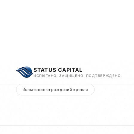
(вертикальные с ограждением), в т.ч. стремян
53254-2009 и ГОСТ 25772-2021 — проверки г
антикоррозийного покрытия, статические на
ступеней, балок крепления и ограждений. О
№ 113/2025 для сдачи объекта в эксплуатаци
ВЫПОЛНЕННЫЕ РАБОТЫ
Испытание пожарных лестниц П1/П2
Испытание
Испытание ограждений кровли