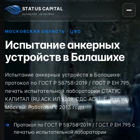
Главная
›
Регионы
›
Балашиха
›
Испытание анкерных устройств
STATUS CAPITAL
БАЛАШИХА · ИСПЫТАНО
✓
СТАТУС КАПИТАЛ · СДС АСК
✓
RU.АСК.ИЛ.1209
МОСКОВСКАЯ ОБЛАСТЬ · ЦФО
Испытание анкерных
устройств в Балашихе
Испытание анкерных устройств в Балашихе:
протокол по ГОСТ Р 58758-2019 / ГОСТ Р ЕН 795,
печать испытательной лаборатории СТАТУС
КАПИТАЛ (RU.АСК.ИЛ.1209, СДС АСК). Выезд из
Москвы. Работаем с 2013 года.
Протокол по ГОСТ Р 58758-2019 / ГОСТ Р ЕН 795 с
печатью испытательной лаборатории