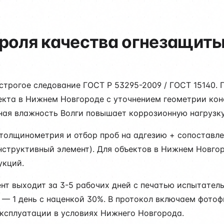
роля качества огнезащит
строгое следование ГОСТ Р 53295-2009 / ГОСТ 15140. 
кта в Нижнем Новгороде с уточнением геометрии конс
ая влажность Волги повышает коррозионную нагрузку 
толщинометрия и отбор проб на адгезию + сопоставл
нструктивный элемент). Для объектов в Нижнем Новгор
укций.
ент выходит за 3-5 рабочих дней с печатью испытате
е — 1 день с наценкой 30%. В протокол включаем фото
ксплуатации в условиях Нижнего Новгорода.