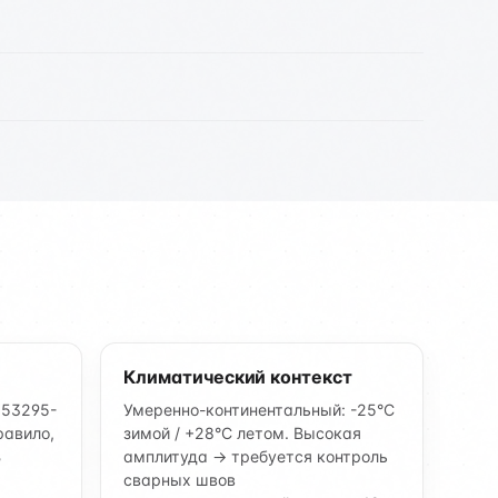
Климатический контекст
 53295-
Умеренно-континентальный: -25°C
равило,
зимой / +28°C летом. Высокая
В
амплитуда → требуется контроль
сварных швов