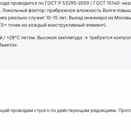
оде проводится по ГОСТ Р 53295-2009 / ГОСТ 15140: не
. Локальный фактор: прибрежная влажность Волги повыш
виях реально служит 10-15 лет. Выезд инженера из Моск
(5+ точек на каждый конструктивный элемент).
й / +28°C летом. Высокая амплитуда → требуется контр
бъектах.
кций проводим строго по действующим редакциям. Прото
.