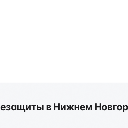
ть
незащиты в Нижнем Новго