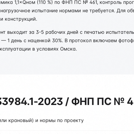
амика 1,1×Qном (110 %) по ФНП ПС № 461, контроль пр
агрузочное испытание нормами не требуется. Для об
ти конструкций.
ент выходит за 3-5 рабочих дней с печатью испытате
е — 1 день с наценкой 30%. В протокол включаем фото
ксплуатации в условиях Омска.
33984.1-2023 / ФНП ПС № 4
или крановый) и нормы по проекту