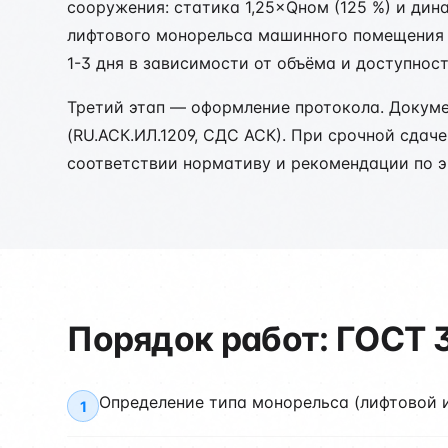
сооружения: статика 1,25×Qном (125 %) и дин
лифтового монорельса машинного помещения н
1-3 дня в зависимости от объёма и доступнос
Третий этап — оформление протокола. Докум
(RU.АСК.ИЛ.1209, СДС АСК). При срочной сдач
соответствии нормативу и рекомендации по э
Порядок работ: ГОСТ 
Определение типа монорельса (лифтовой 
1