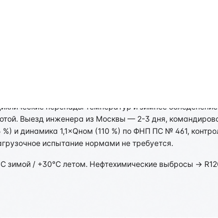
в в Омске: специфика рег
ГОСТ 33984.1-2023 / ФНП ПС № 461: статическое нагруже
; для лифтового монорельса — визуальная проверка уст
 циклические перепады температур и зимнее обледенени
той. Выезд инженера из Москвы — 2-3 дня, командиров
 %) и динамика 1,1×Qном (110 %) по ФНП ПС № 461, контр
грузочное испытание нормами не требуется.
°C зимой / +30°C летом. Нефтехимические выбросы → R1