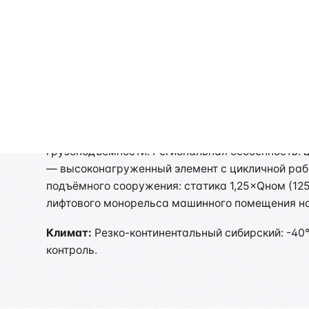
Испытание монорельсо
Испытание монорельсов в Омске проводится по 
(монорельс как подъёмное сооружение, ФНП ПС)
грузоподъёмности. Региональная особенность:
— высоконагруженный элемент с цикличной рабо
подъёмного сооружения: статика 1,25×Qном (125
лифтового монорельса машинного помещения на
Климат:
Резко-континентальный сибирский: -40
контроль.