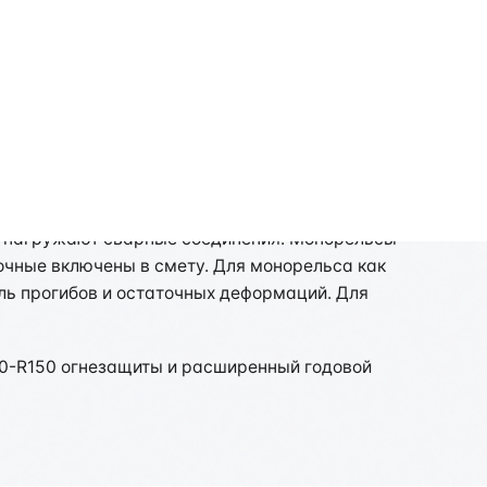
иона
ние 1,25×Qном и динамическое 1,1×Qном
ройства подвеса и маркировки
е нагружают сварные соединения. Монорельсы
очные включены в смету. Для монорельса как
оль прогибов и остаточных деформаций. Для
20-R150 огнезащиты и расширенный годовой