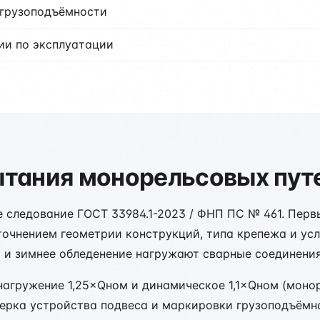
 грузоподъёмности
ии по эксплуатации
тания монорельсовых пут
 следование ГОСТ 33984.1-2023 / ФНП ПС № 461. Перв
точнением геометрии конструкций, типа крепежа и ус
 и зимнее обледенение нагружают сварные соединения
нагружение 1,25×Qном и динамическое 1,1×Qном (моно
ерка устройства подвеса и маркировки грузоподъёмн