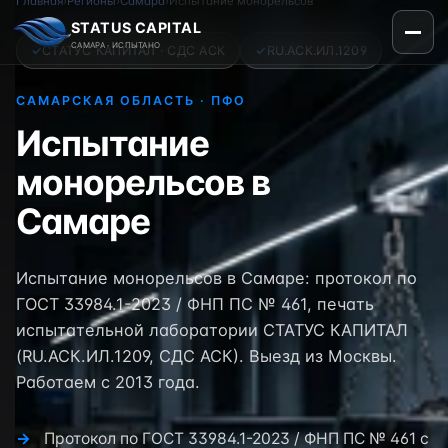
Главная
›
Регионы
›
Самара
›
Испытание монорельсов
STATUS CAPITAL
САМАРА · ИСПЫТАНО
✓
СТАТУС КАПИТАЛ · СДС АСК
✓
RU.АСК.ИЛ.1209
САМАРСКАЯ ОБЛАСТЬ · ПФО
Испытание
монорельсов в
Самаре
Испытание монорельсов в Самаре: протокол по
ГОСТ 33984.1-2023 / ФНП ПС № 461, печать
испытательной лаборатории СТАТУС КАПИТАЛ
(RU.АСК.ИЛ.1209, СДС АСК). Выезд из Москвы.
Работаем с 2013 года.
Протокол по ГОСТ 33984.1-2023 / ФНП ПС № 461 с