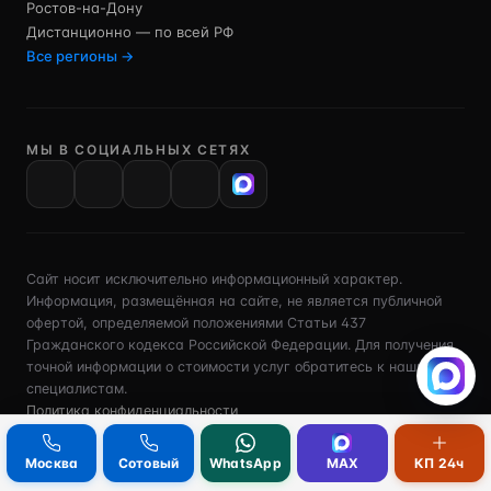
Ростов-на-Дону
Дистанционно — по всей РФ
Все регионы →
МЫ В СОЦИАЛЬНЫХ СЕТЯХ
VK
Сайт носит исключительно информационный характер.
Информация, размещённая на сайте, не является публичной
офертой, определяемой положениями Статьи 437
Гражданского кодекса Российской Федерации. Для получения
точной информации о стоимости услуг обратитесь к нашим
специалистам.
Политика конфиденциальности
Обработка персональных данных
Рекламное согласие
Политика cookie
Все документы →
Москва
Сотовый
WhatsApp
MAX
КП 24ч