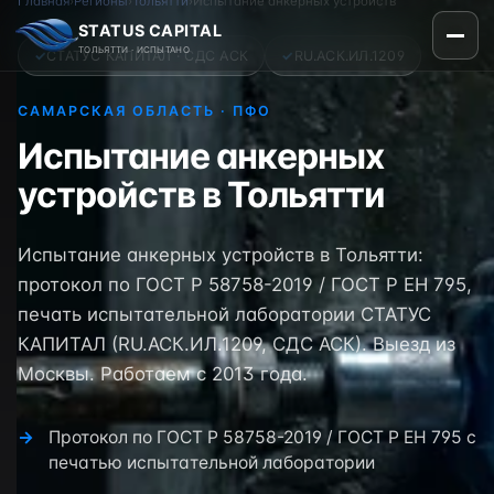
Главная
›
Регионы
›
Тольятти
›
Испытание анкерных устройств
STATUS CAPITAL
ТОЛЬЯТТИ · ИСПЫТАНО
✓
СТАТУС КАПИТАЛ · СДС АСК
✓
RU.АСК.ИЛ.1209
САМАРСКАЯ ОБЛАСТЬ · ПФО
Испытание анкерных
устройств в Тольятти
Испытание анкерных устройств в Тольятти:
протокол по ГОСТ Р 58758-2019 / ГОСТ Р ЕН 795,
печать испытательной лаборатории СТАТУС
КАПИТАЛ (RU.АСК.ИЛ.1209, СДС АСК). Выезд из
Москвы. Работаем с 2013 года.
Протокол по ГОСТ Р 58758-2019 / ГОСТ Р ЕН 795 с
печатью испытательной лаборатории