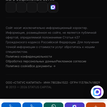
VK
Сайт носит исключительно информационный характер.
Информация, размещённая на сайте, не является публичной
офертой, определяемой положениями Статьи 437
Гражданского кодекса Российской Федерации. Для получения
точной информации о стоимости услуг обратитесь к нашим
специалистам.
Политика конфиденциальности
Обработка персональных данных
Рекламное согласие
Политика cookie
Все документы →
ООО «СТАТУС КАПИТАЛ» · ИНН 7802841522 · ОГРН 1137847418829
© 2013 — 2026 STATUS CAPITAL