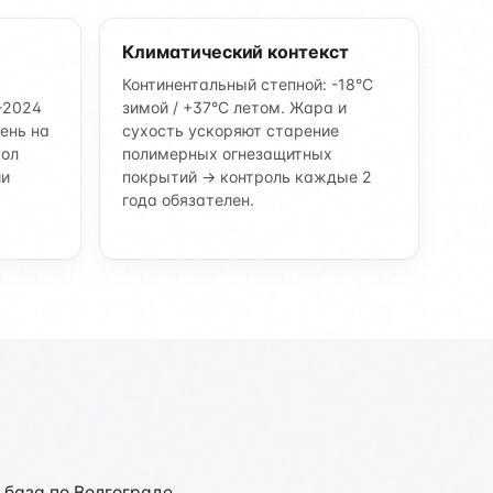
Климатический контекст
Континентальный степной: -18°C
-2024
зимой / +37°C летом. Жара и
ень на
сухость ускоряют старение
кол
полимерных огнезащитных
ии
покрытий → контроль каждые 2
года обязателен.
 база по Волгограде.