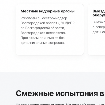
Местные надзорные органы
Выезд
обору
Работаем с Госстройнадзор
Выезжа
Волгоградской области, УНДиПР
с пове
по Волгоградской области,
даты с
Волгоградская экспертиза.
Протоколы принимают без
дополнительных запросов.
Смежные испытания в
Часто заказывают вместе. На каждой странице е