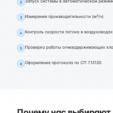
Запуск системы в автоматическом режим
2
Измерение производительности (м³/ч)
3
Контроль скорости потока в воздуховодах
4
Проверка работы огнезадерживающих кл
5
Оформление протокола по СП 7.13130
6
Почему нас выбирают