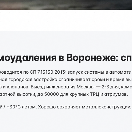
оудаления в Воронеже: с
водится по СП 7.13130.2013: запуск системы в автомат
отная городская застройка ограничивает сроки и время в
в и клапанов. Выезд инженера из Москвы — 2-3 дня, ком
артной высотки, до 50000 для крупных ТРЦ и атриумов.
 / +30°C летом. Хорошо сохраняет металлоконструкции; с