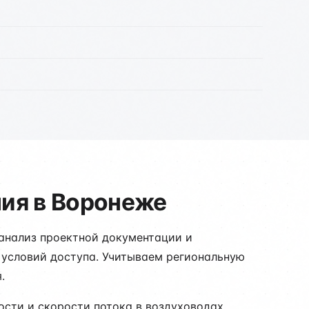
ия в Воронеже
 анализ проектной документации и
 условий доступа. Учитываем региональную
.
сти и скорости потока в воздуховодах.