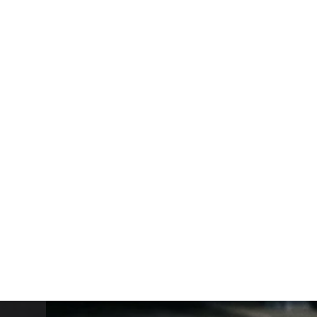
Испытание систем дымоудаления в Воронеже:
печать испытательной лаборатории СТАТУС 
АСК). Выезд из Москвы. Работаем с 2013 года
Протокол по СП 7.13130.2013 с печатью исп
Выезд бригады с поверенным оборудование
Документы принимают Госстройнадзор Воро
Воронежской области
+7 (495) 640-45-55
Рассчитать стоимос
Стоимость рассчитывается индивидуально