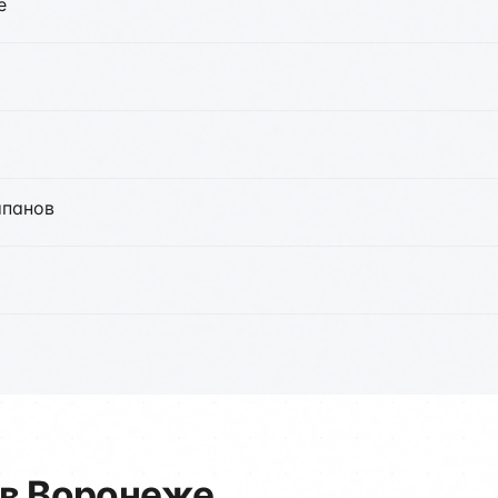
е
апанов
 в Воронеже