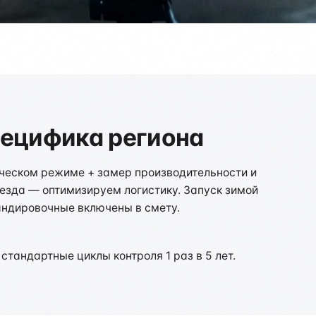
пецифика региона
ическом режиме + замер производительности и
ыезда — оптимизируем логистику. Запуск зимой
андировочные включены в смету.
тандартные циклы контроля 1 раз в 5 лет.