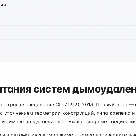
ния
ытания систем дымоудален
 строгое следование СП 7.13130.2013. Первый этап —
с уточнением геометрии конструкций, типа крепежа и
 и зимнее обледенение нагружают сварные соединения
мы в автоматическом режиме + замер производительно