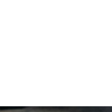
Проток
 протокол по СП 7.13130.2013,
с 2013
КАПИТАЛ (RU.АСК.ИЛ.1209, СДС
ОПЫТ РАБО
.
Рассчитат
ытательной лаборатории
м в Воронеже
нежской области, УНДиПР по
ть