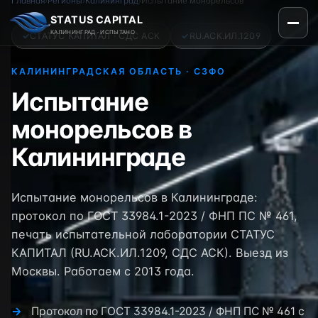
Главная
›
Регионы
›
Калининград
›
Испытание монорельсов
STATUS CAPITAL
КАЛИНИНГРАД · ИСПЫТАНО
✓
СТАТУС КАПИТАЛ · СДС АСК
✓
RU.АСК.ИЛ.1209
КАЛИНИНГРАДСКАЯ ОБЛАСТЬ · СЗФО
Испытание
монорельсов в
Калининграде
Испытание монорельсов в Калининграде:
протокол по ГОСТ 33984.1-2023 / ФНП ПС № 461,
печать испытательной лаборатории СТАТУС
КАПИТАЛ (RU.АСК.ИЛ.1209, СДС АСК). Выезд из
Москвы. Работаем с 2013 года.
Протокол по ГОСТ 33984.1-2023 / ФНП ПС № 461 с