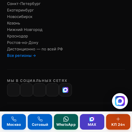
Санкт-Петербург
Екатеринбург
Новосибирск
Казань
Нижний Новгород
Краснодар
Ростов-на-Дону
Дистанционно — по всей РФ
Все регионы →
МЫ В СОЦИАЛЬНЫХ СЕТЯХ
VK
Сайт носит исключительно информационный характер.
Информация, размещённая на сайте, не является публичной
Москва
Сотовый
WhatsApp
MAX
КП 24ч
офертой, определяемой положениями Статьи 437