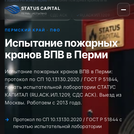
Главная
›
Регионы
›
Пермь
›
Испытание пожарных кранов ВПВ
STATUS CAPITAL
ПЕРМЬ · ИСПЫТАНО
✓
СТАТУС КАПИТАЛ · СДС АСК
✓
RU.АСК.ИЛ.1209
ПЕРМСКИЙ КРАЙ · ПФО
Испытание пожарных
кранов ВПВ в Перми
Испытание пожарных кранов ВПВ в Перми:
протокол по СП 10.13130.2020 / ГОСТ Р 51844,
печать испытательной лаборатории СТАТУС
КАПИТАЛ (RU.АСК.ИЛ.1209, СДС АСК). Выезд из
Москвы. Работаем с 2013 года.
Протокол по СП 10.13130.2020 / ГОСТ Р 51844 с
печатью испытательной лаборатории