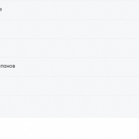
е
апанов