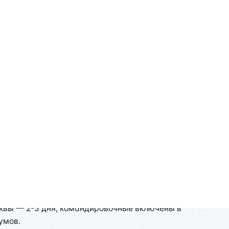
ороде: специфика
в автоматическом режиме + замер
ильные кластеры требуют огнезащиты класса
сквы — 2-3 дня, командировочные включены в
умов.