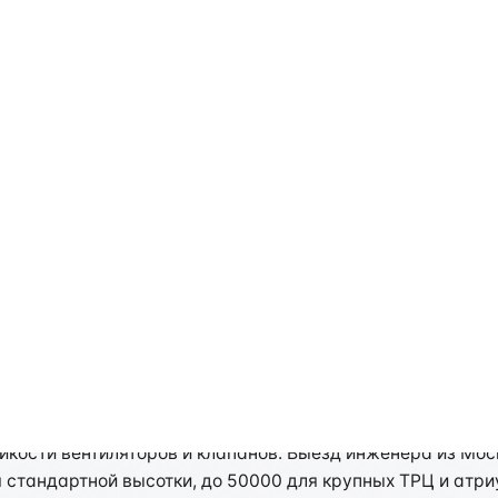
моудаления в Нижнем Новг
роде проводится по СП 7.13130.2013: запуск системы 
ховодах. В регионе: крупные нефтехимические и автомоб
ойкости вентиляторов и клапанов. Выезд инженера из Мо
 стандартной высотки, до 50000 для крупных ТРЦ и атри