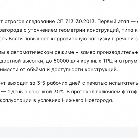
 строгое следование СП 7.13130.2013. Первый этап —
вгороде с уточнением геометрии конструкций, типа к
ть Волги повышает коррозионную нагрузку в речной з
мы в автоматическом режиме + замер производительно
ндартной высотки, до 50000 для крупных ТРЦ и атриум
симости от объёма и доступности конструкций.
ент выходит за 3-5 рабочих дней с печатью испытате
е — 1 день с наценкой 30%. В протокол включаем фото
ксплуатации в условиях Нижнего Новгорода.