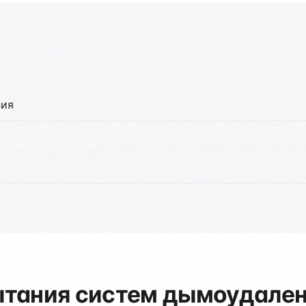
ния
ытания систем дымоудален