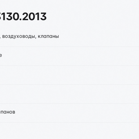
3130.2013
, воздуховоды, клапаны
е
апанов