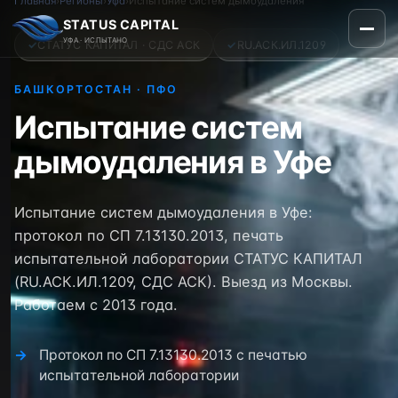
Главная
›
Регионы
›
Уфа
›
Испытание систем дымоудаления
STATUS CAPITAL
УФА · ИСПЫТАНО
✓
СТАТУС КАПИТАЛ · СДС АСК
✓
RU.АСК.ИЛ.1209
БАШКОРТОСТАН · ПФО
Испытание систем
дымоудаления в Уфе
Испытание систем дымоудаления в Уфе:
протокол по СП 7.13130.2013, печать
испытательной лаборатории СТАТУС КАПИТАЛ
(RU.АСК.ИЛ.1209, СДС АСК). Выезд из Москвы.
Работаем с 2013 года.
Протокол по СП 7.13130.2013 с печатью
испытательной лаборатории