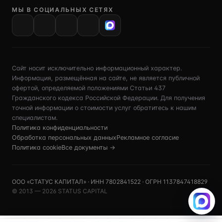
МЫ В СОЦИАЛЬНЫХ СЕТЯХ
VK
Сайт носит исключительно информационный характер.
Информация, размещённая на сайте, не является публичной
офертой, определяемой положениями Статьи 437
Гражданского кодекса Российской Федерации. Для получения
точной информации о стоимости услуг обратитесь к нашим
специалистам.
Политика конфиденциальности
Обработка персональных данных
Рекламное согласие
Политика cookie
Все документы →
ООО «СТАТУС КАПИТАЛ» · ИНН 7802841522 · ОГРН 1137847418829
© 2013 — 2026 STATUS CAPITAL