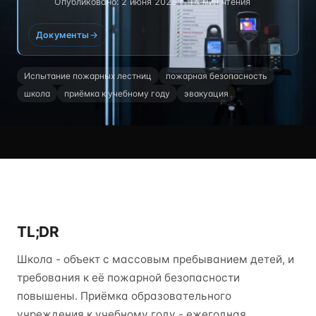
Опубликовано: 2 июня 2026 г.
·
14 мин чтения
Документы
Испытание пожарных лестниц
пожарная безопасность
школа
приёмка к учебному году
эвакуация
TL;DR
Школа - объект с массовым пребыванием детей, и
требования к её пожарной безопасности
повышены. Приёмка образовательного
учреждения к учебному году - ежегодная