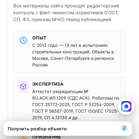
Все материалы сайта проходят редакторский
контроль с факт-чекингом нормативов (ГОСТ,
СП, ФЗ, приказы МЧС) перед публикацией.
ОПЫТ
С 2013 года — 13 лет в испытаниях
строительных конструкций. Объекты в
Москве, Санкт-Петербурге и регионах
России.
ЭКСПЕРТИЗА
Аттестат аккредитации №
Разбор каждый понедельник
RU.АСК.ИЛ.1209 (СДС АСК). Работаем по
Один разбор в неделю: изменения нормативов
ГОСТ 25772-2025, ГОСТ Р 53254-2009,
МЧС, типичные ошибки, кейсы. Одна кнопка
ГОСТ Р 58387-2019, ГОСТ ISO/IEC 17025-
«Отписаться» — в любой момент.
2019, СП 4.13130 и др.
Подписаться на разборы
Не сейчас
×
+
Получить разбор объекта
ПРИЗНАНИЕ