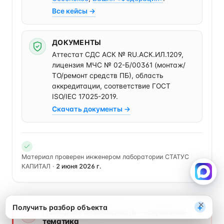
Все кейсы →
ДОКУМЕНТЫ
Аттестат СДС АСК № RU.АСК.ИЛ.1209,
лицензия МЧС № 02-Б/00361 (монтаж/
ТО/ремонт средств ПБ), область
аккредитации, соответствие ГОСТ
ISO/IEC 17025-2019.
Скачать документы →
Разбор каждый понедельник
Материал проверен инженером лаборатории СТАТУС
Один разбор в неделю: изменения нормативов
КАПИТАЛ ·
2 июня 2026 г.
МЧС, типичные ошибки, кейсы. Одна кнопка
«Отписаться» — в любой момент.
Подписаться на разборы
Не сейчас
×
+
Получить разбор объекта
Пожарная безопасность — серьёзная
тематика