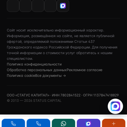
VK
Сайт носит исключительно информационный характер.
Информация, размещённая на сайте, не является публичной
офертой, определяемой положениями Статьи 437
Гражданского кодекса Российской Федерации. Для получения
точной информации о стоимости услуг обратитесь к нашим
специалистам.
Политика конфиденциальности
Обработка персональных данных
Рекламное согласие
Политика cookie
Все документы →
ООО «СТАТУС КАПИТАЛ» · ИНН 7802841522 · ОГРН 1137847418829
© 2013 — 2026 STATUS CAPITAL