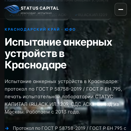
Главная
›
Регионы
›
Краснодар
›
Испытание анкерных устройств
STATUS CAPITAL
КРАСНОДАР · ИСПЫТАНО
✓
СТАТУС КАПИТАЛ · СДС АСК
✓
RU.АСК.ИЛ.1209
КРАСНОДАРСКИЙ КРАЙ · ЮФО
Испытание анкерных
устройств в
Краснодаре
Испытание анкерных устройств в Краснодаре:
протокол по ГОСТ Р 58758-2019 / ГОСТ Р ЕН 795,
печать испытательной лаборатории СТАТУС
КАПИТАЛ (RU.АСК.ИЛ.1209, СДС АСК). Выезд из
Москвы. Работаем с 2013 года.
Протокол по ГОСТ Р 58758-2019 / ГОСТ Р ЕН 795 с