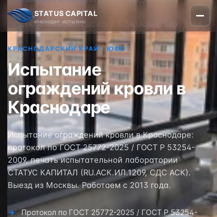
Главная
›
Регионы
›
Краснодар
›
Испытание ограждений кровли
STATUS CAPITAL
КРАСНОДАР · ИСПЫТАНО
✓
СТАТУС КАПИТАЛ · СДС АСК
✓
RU.АСК.ИЛ.1209
КРАСНОДАРСКИЙ КРАЙ · ЮФО
Испытание
ограждений кровли в
Краснодаре
Испытание ограждений кровли в Краснодаре:
протокол по ГОСТ 25772-2025 / ГОСТ Р 53254-
2009, печать испытательной лаборатории
СТАТУС КАПИТАЛ (RU.АСК.ИЛ.1209, СДС АСК).
Выезд из Москвы. Работаем с 2013 года.
Протокол по ГОСТ 25772-2025 / ГОСТ Р 53254-