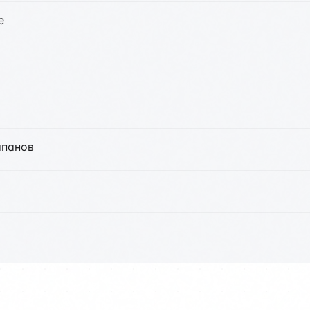
е
апанов