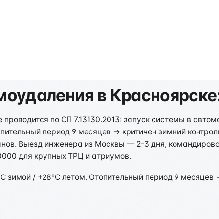
оудаления в Красноярске
проводится по СП 7.13130.2013: запуск системы в авто
отопительный период 9 месяцев → критичен зимний контро
анов. Выезд инженера из Москвы — 2-3 дня, командиров
0000 для крупных ТРЦ и атриумов.
°C зимой / +28°C летом. Отопительный период 9 месяцев