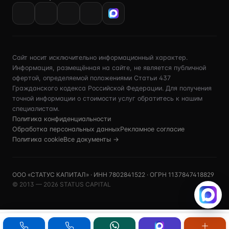
VK
Сайт носит исключительно информационный характер.
Информация, размещённая на сайте, не является публичной
офертой, определяемой положениями Статьи 437
Гражданского кодекса Российской Федерации. Для получения
точной информации о стоимости услуг обратитесь к нашим
специалистам.
Политика конфиденциальности
Обработка персональных данных
Рекламное согласие
Политика cookie
Все документы →
ООО «СТАТУС КАПИТАЛ» · ИНН 7802841522 · ОГРН 1137847418829
© 2013 — 2026 STATUS CAPITAL