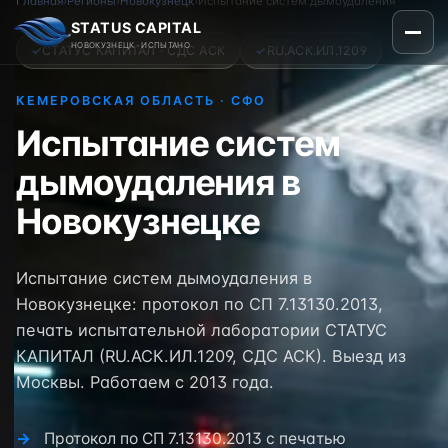
Главная
›
Регионы
›
Новокузнецк
›
Испытание систем дымоудаления
STATUS CAPITAL
НОВОКУЗНЕЦК · ИСПЫТАНО
✓
СТАТУС КАПИТАЛ · СДС АСК
✓
RU.АСК.ИЛ.1209
КЕМЕРОВСКАЯ ОБЛАСТЬ · СФО
Испытание систем
дымоудаления в
Новокузнецке
Испытание систем дымоудаления в
Новокузнецке: протокол по СП 7.13130.2013,
печать испытательной лаборатории СТАТУС
КАПИТАЛ (RU.АСК.ИЛ.1209, СДС АСК). Выезд из
Москвы. Работаем с 2013 года.
Протокол по СП 7.13130.2013 с печатью