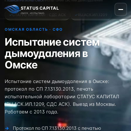
Главная
›
Регионы
›
Омск
›
Испытание систем дымоудаления
STATUS CAPITAL
ОМСК · ИСПЫТАНО
✓
СТАТУС КАПИТАЛ · СДС АСК
✓
RU.АСК.ИЛ.1209
ОМСКАЯ ОБЛАСТЬ · СФО
Испытание систем
дымоудаления в
Омске
Испытание систем дымоудаления в Омске:
протокол по СП 7.13130.2013, печать
испытательной лаборатории СТАТУС КАПИТАЛ
(RU.АСК.ИЛ.1209, СДС АСК). Выезд из Москвы.
Работаем с 2013 года.
Протокол по СП 7.13130.2013 с печатью