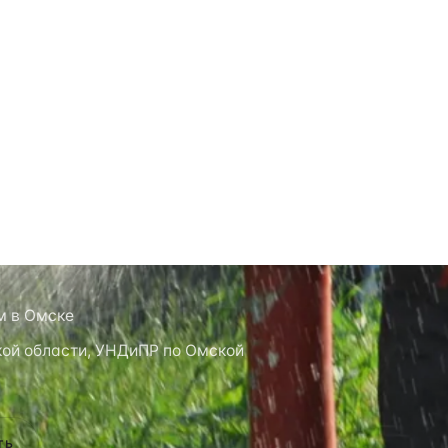
Проток
с 2013
ОПЫТ РАБО
окол по СП 8.13130.2020 / ГОСТ
Рассчитат
ории СТАТУС КАПИТАЛ
 Работаем с 2013 года.
2024 с печатью испытательной
м в Омске
ой области, УНДиПР по Омской
ть