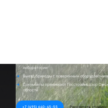
Омске
Испытание пожарных гидрантов в Омске: прот
35105-2024, печать испытательной лаборат
(RU.АСК.ИЛ.1209, СДС АСК). Выезд из Москвы.
Протокол по СП 8.13130.2020 / ГОСТ 35105-
лаборатории
Выезд бригады с поверенным оборудование
Документы принимают Госстройнадзор Омск
области
+7 (495) 640-45-55
Рассчитать стоимос