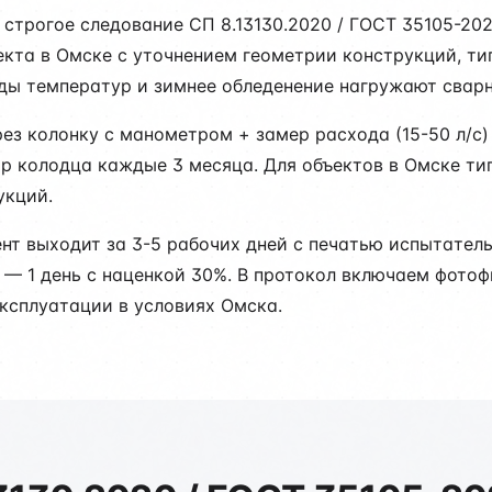
строгое следование СП 8.13130.2020 / ГОСТ 35105-20
кта в Омске с уточнением геометрии конструкций, ти
ды температур и зимнее обледенение нагружают свар
ез колонку с манометром + замер расхода (15-50 л/с) 
тр колодца каждые 3 месяца. Для объектов в Омске ти
укций.
ент выходит за 3-5 рабочих дней с печатью испытате
е — 1 день с наценкой 30%. В протокол включаем фото
ксплуатации в условиях Омска.